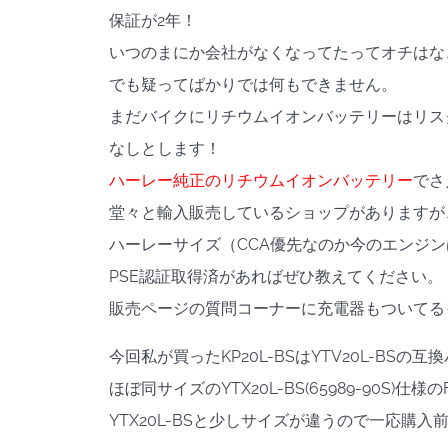
保証が2年！
いつのまにか会社がなくなってたってオチはな
でも疑ってばかりでは何もできません。
まだバイクにリチウムイオンバッテリーはリス
なしとします！
ハーレー純正のリチウムイオンバッテリー
でさ
堂々と輸入販売しているショップがありますが
ハーレーサイズ（CCA優先なのか今のエンジン
PSE認証取得済があればぜひ教えてください。
販売ページの質問コーナーに充電器もついてる
今回私が買ったKP20L-BSはYTV20L-BSの
ほぼ同サイズのYTX20L-BS(65989-90S
YTX20L-BSと少しサイズが違うので一応購