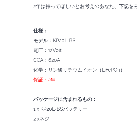
2年は持ってほしいとお考えのあなた、下記を
仕様：
モデル：KP20L-BS
電圧：12Volt
CCA：620A
化学：リン酸リチウムイオン（LiFePO4）
保証：2年
パッケージに含まれるもの：
1 x KP20L-BSバッテリー
2 xネジ