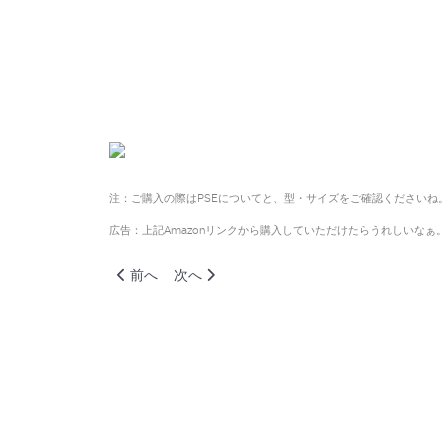
注：ご購入の際はPSEについてと、型・サイズをご確認くださいね
広告：上記Amazonリンクから購入していただけたらうれしいなぁ。
前の記事へ: ガラスコーティングの闇
次の記事へ: 絶対に選んではいけないバイク
前へ
次へ