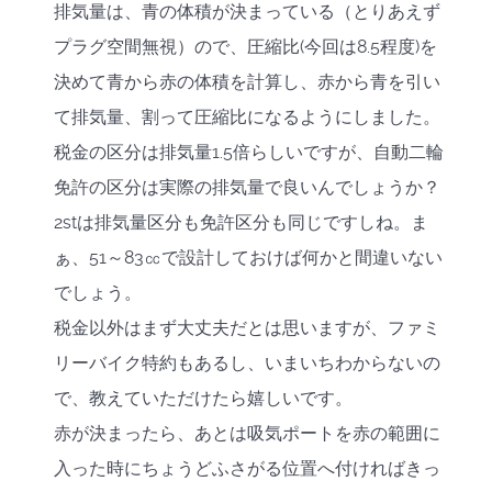
排気量は、青の体積が決まっている（とりあえず
プラグ空間無視）ので、圧縮比(今回は8.5程度)を
決めて青から赤の体積を計算し、赤から青を引い
て排気量、割って圧縮比になるようにしました。
税金の区分は排気量1.5倍らしいですが、自動二輪
免許の区分は実際の排気量で良いんでしょうか？
2stは排気量区分も免許区分も同じですしね。ま
ぁ、51～83㏄で設計しておけば何かと間違いない
でしょう。
税金以外はまず大丈夫だとは思いますが、ファミ
リーバイク特約もあるし、いまいちわからないの
で、教えていただけたら嬉しいです。
赤が決まったら、あとは吸気ポートを赤の範囲に
入った時にちょうどふさがる位置へ付ければきっ