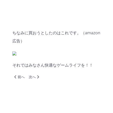
ちなみに買おうとしたのはこれです。（amazon
広告）
それではみなさん快適なゲームライフを！！
前の記事へ: 壊れたボッシュの高圧洗浄機をオーバーホール
次の記事へ: 洗車してたら煙が出た話と、混ぜなくて
前へ
次へ